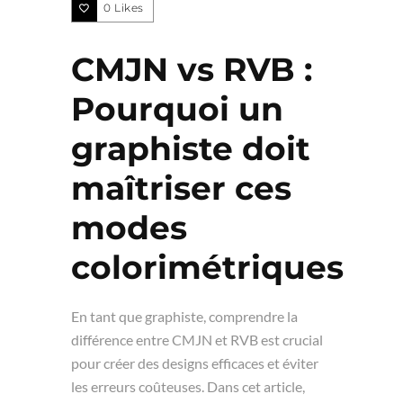
0
Likes
CMJN vs RVB :
Pourquoi un
graphiste doit
maîtriser ces
modes
colorimétriques
En tant que graphiste, comprendre la
différence entre CMJN et RVB est crucial
pour créer des designs efficaces et éviter
les erreurs coûteuses. Dans cet article,