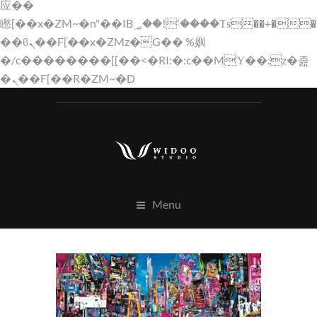
应��
矁[��x�ZM~�n"��IB؃��!'����Тѕ��+��(m��IK�ʭ�/|
��ϐܢ��F[��x�ZMz�G�� %嬩
�/c��������[[��<�RI:�:c��MΎ��:z�졾
�ܢ��F[��R�ZM~�D
Menu