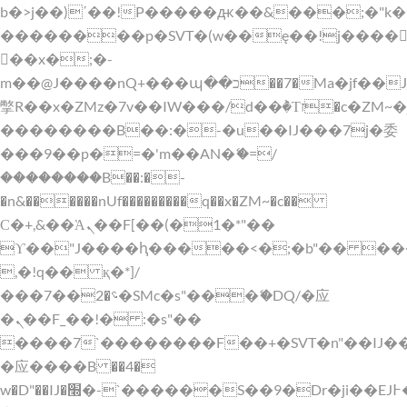
b�>j��)΄��!P�����ԫ��&���;�"k��B�
��������p�SVT�(w��ę��!j����
��x�;�-
m��@J����nQ+���պ��כ��7�Ma�jf��J��ͱ4j���Ѳ�
撆R��x�ZMz�7v��IW���/d��ٞ�Тז�c�ZM~�ji�� ߒ��sQz�����Ԡ��DW��3�De�n"��M�+/
��������B��:�-�u��IJ���7j�委
���9��p�=�'m��AN�ޭ�=/
��������B��:�-
�n&������nUf���������q��x�ZM~�
c��
Ϲ�+,&��Ὰܢ��F[��(�1�*"��
ϒ��"J����ԧ�����<�;�b"�� ���"j���
,�!q�� қ�*]/
���؝�2��7�SMc�s"���ޭ�DQ/�应
�ܢ��F_��!� :�s"��
����7`��������F��+�SVT�n"��IJ�
�应����B ��4�
w�D"��IJ�׭�-`������S��9�Dr�ji��EJ߅��gJ�