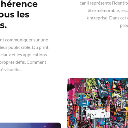
ohérence
car il représente l’identi
être mémorable, reco
tous les
l’entreprise. Dans cet 
s.
proc
vent communiquer sur une
ur public cible. Du print
ociaux et les applications
 propres défis. Comment
 visuelle...