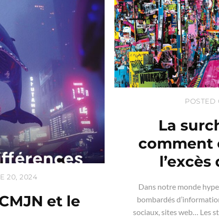
POSTED 
La surch
comment é
l’excès
 20, 2024
Dans notre monde hype
 CMJN et le
bombardés d’informations
sociaux, sites web… Les s