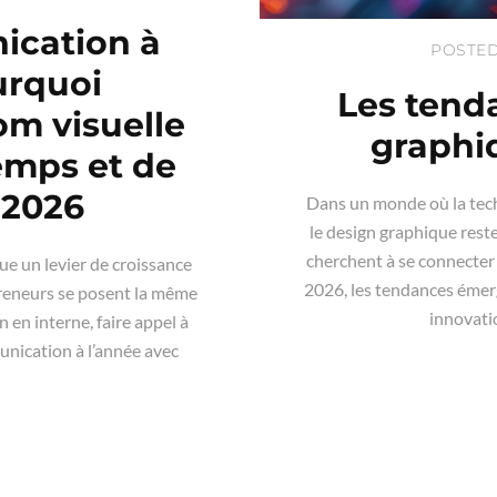
ication à
POSTED 
urquoi
Les tend
om visuelle
graphi
emps et de
 2026
Dans un monde où la tech
le design graphique reste
cherchent à se connecter
ue un levier de croissance
2026, les tendances émerg
reneurs se posent la même
innovatio
 en interne, faire appel à
unication à l’année avec