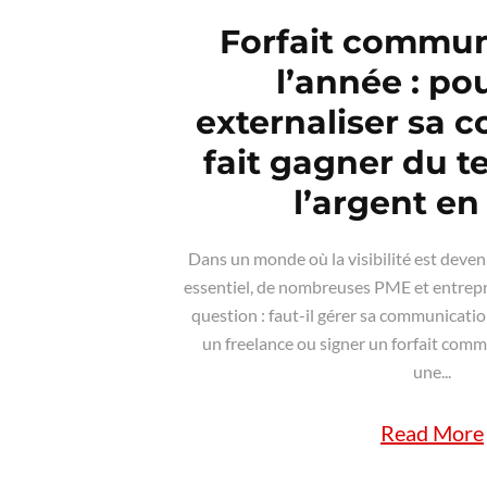
Forfait commun
l’année : po
externaliser sa c
fait gagner du t
l’argent en
Dans un monde où la visibilité est deven
essentiel, de nombreuses PME et entrep
question : faut-il gérer sa communication
un freelance ou signer un forfait comm
une...
Read More