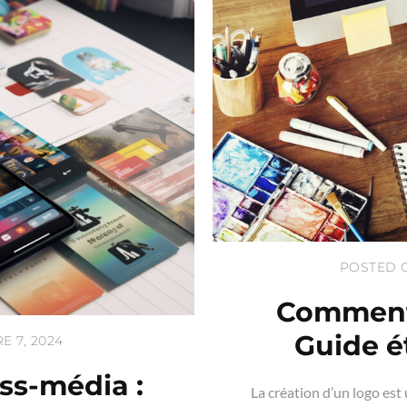
POSTED O
Comment 
Guide é
 7, 2024
ss-média :
La création d’un logo est