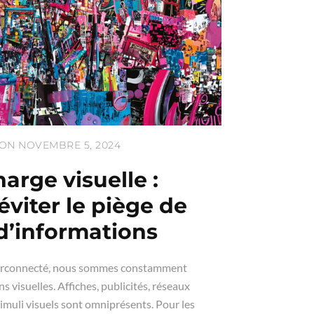
ON NOVEMBRE 5, 2024
arge visuelle :
viter le piège de
 d’informations
rconnecté, nous sommes constamment
 visuelles. Affiches, publicités, réseaux
timuli visuels sont omniprésents. Pour les