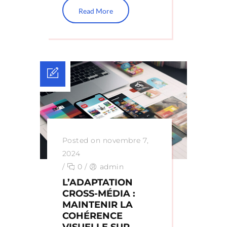
Read More
Posted on novembre 7,
2024
/
0
/
admin
L’ADAPTATION
CROSS-MÉDIA :
MAINTENIR LA
COHÉRENCE
VISUELLE SUR