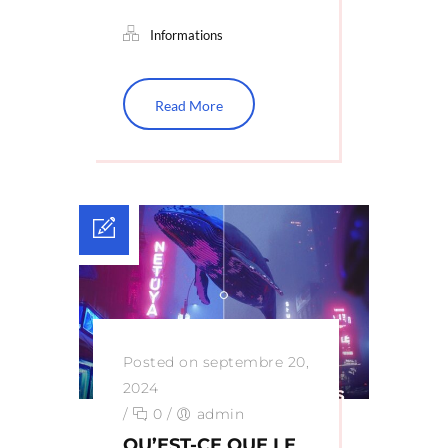
Informations
Read More
Posted on septembre 20,
2024
/
0
/
admin
QU’EST-CE QUE LE