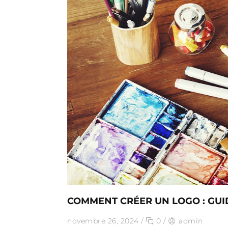
COMMENT CRÉER UN LOGO : GUI
novembre 26, 2024
/
0
/
admin