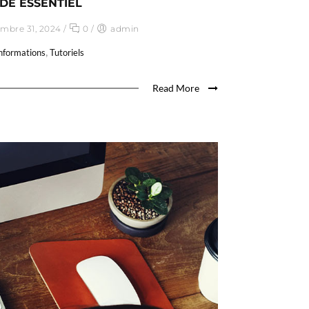
DE ESSENTIEL
mbre 31, 2024
/
0
/
admin
,
nformations
Tutoriels
Read More