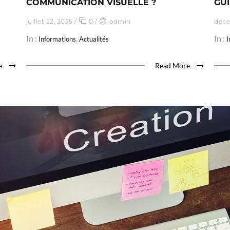
COMMUNICATION VISUELLE ?
GUI
juillet 22, 2025
/
0
/
admin
déce
In :
,
In :
Informations
Actualités
I
e
Read More