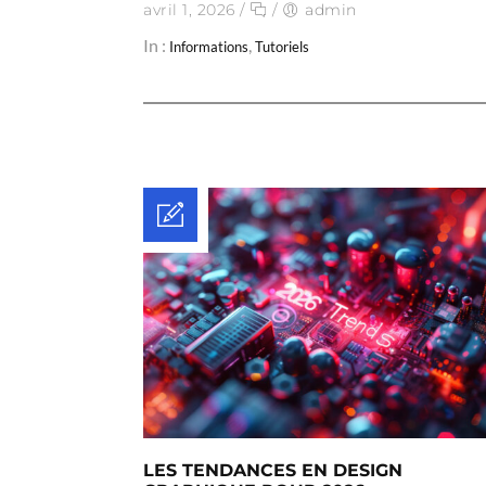
avril 1, 2026
/
/
admin
In :
,
Informations
Tutoriels
LES TENDANCES EN DESIGN