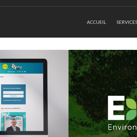
ACCUEIL
SERVICE