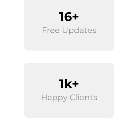
16+
Free Updates
2k+
Happy Clients