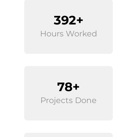
400+
Hours Worked
80+
Projects Done