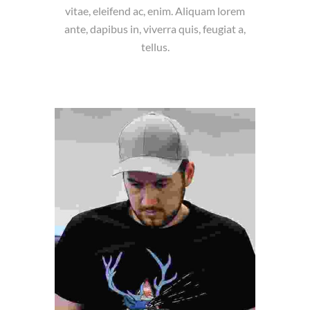
vitae, eleifend ac, enim. Aliquam lorem
ante, dapibus in, viverra quis, feugiat a,
tellus.