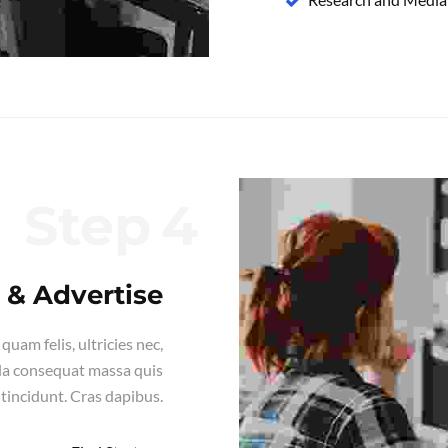
Step
 & Advertise
uam felis, ultricies nec,
lla consequat massa quis
 tincidunt. Cras dapibus.