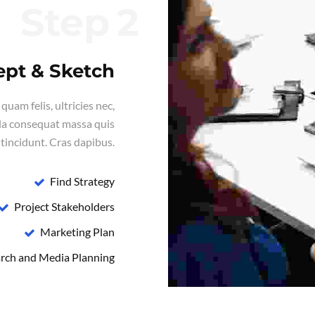
Step
pt & Sketch
uam felis, ultricies nec,
lla consequat massa quis
 tincidunt. Cras dapibus.
Find Strategy
Project Stakeholders
Marketing Plan
rch and Media Planning