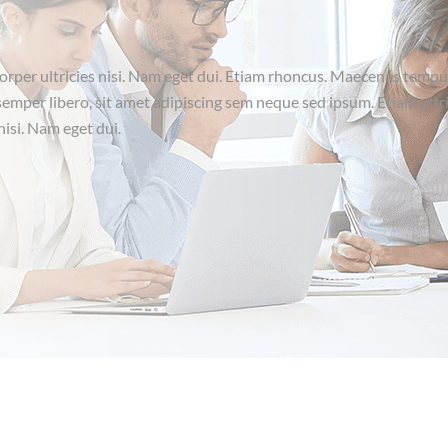
mcorper ultricies nisi. Nam eget dui. Etiam rhoncus. Maecenas tempu
mper libero, sit amet adipiscing sem neque sed ipsum. Etiam ultri
nisi. Nam eget dui.