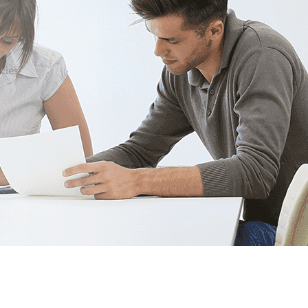
s,
cies