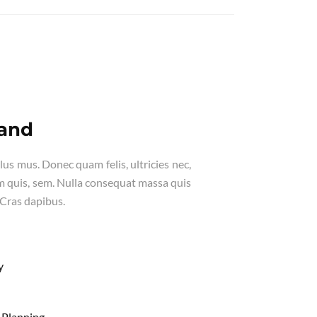
rand
us mus. Donec quam felis, ultricies nec,
m quis, sem. Nulla consequat massa quis
 Cras dapibus.
y
 Planning