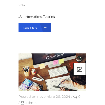
un...
,
Informations
Tutoriels
Read More
Posted on novembre 26, 2024
/
0
/
admin