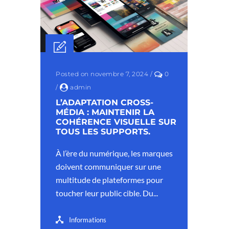
Posted on novembre 7, 2024
/
0
/
admin
L’ADAPTATION CROSS-
MÉDIA : MAINTENIR LA
COHÉRENCE VISUELLE SUR
TOUS LES SUPPORTS.
À l’ère du numérique, les marques
doivent communiquer sur une
multitude de plateformes pour
toucher leur public cible. Du...
Informations