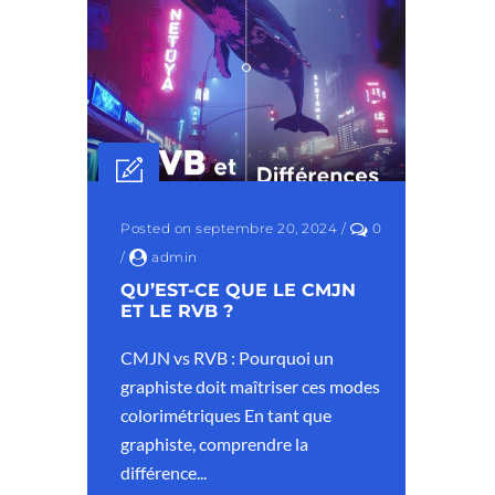
Posted on septembre 20, 2024
/
0
/
admin
QU’EST-CE QUE LE CMJN
ET LE RVB ?
CMJN vs RVB : Pourquoi un
graphiste doit maîtriser ces modes
colorimétriques En tant que
graphiste, comprendre la
différence...