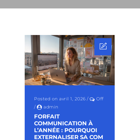
Posted on avril 1, 2026
/
Off
/
admin
FORFAIT
COMMUNICATION À
L’ANNÉE : POURQUOI
EXTERNALISER SA COM