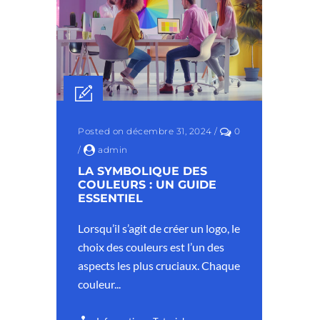
Posted on décembre 31, 2024
/
0
/
admin
LA SYMBOLIQUE DES
COULEURS : UN GUIDE
ESSENTIEL
Lorsqu’il s’agit de créer un logo, le
choix des couleurs est l’un des
aspects les plus cruciaux. Chaque
couleur...