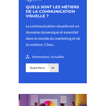
QUELS SONT LES MÉTIERS
DE LA COMMUNICATION
VISUELLE ?
La communication visuelle est un
domaine dynamique et essentiel
dans le monde du marketing et de
la création. Chez...
,
Informations
Actualités
Read More