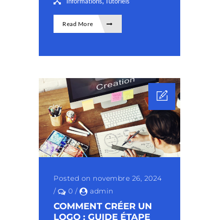
,
Informations
Tutoriels
Read More
Posted on novembre 26, 2024
/
0
/
admin
COMMENT CRÉER UN
LOGO : GUIDE ÉTAPE