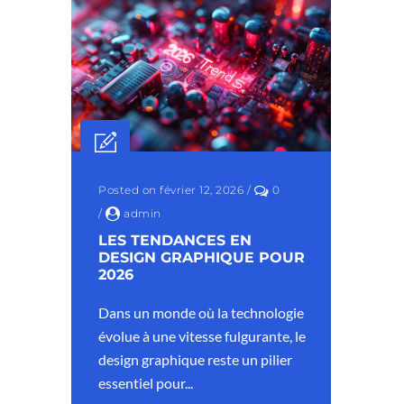
Posted on février 12, 2026
/
0
/
admin
LES TENDANCES EN
DESIGN GRAPHIQUE POUR
2026
Dans un monde où la technologie
évolue à une vitesse fulgurante, le
design graphique reste un pilier
essentiel pour...