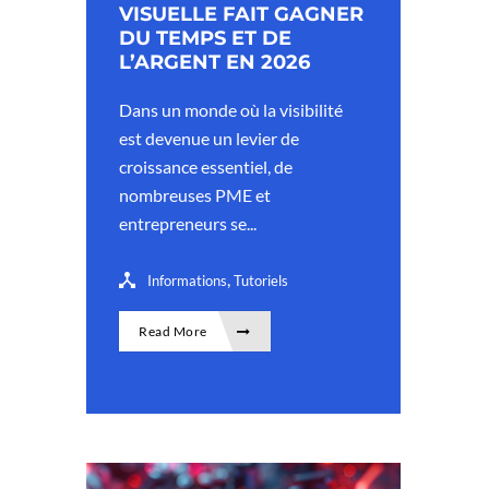
VISUELLE FAIT GAGNER
DU TEMPS ET DE
L’ARGENT EN 2026
Dans un monde où la visibilité
est devenue un levier de
croissance essentiel, de
nombreuses PME et
entrepreneurs se...
,
Informations
Tutoriels
Read More