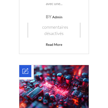
avec une...
BY
Admin
commentaires
désactivés
Read More